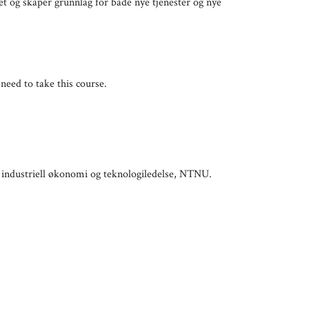
t og skaper grunnlag for både nye tjenester og nye
need to take this course.
r industriell økonomi og teknologiledelse, NTNU.