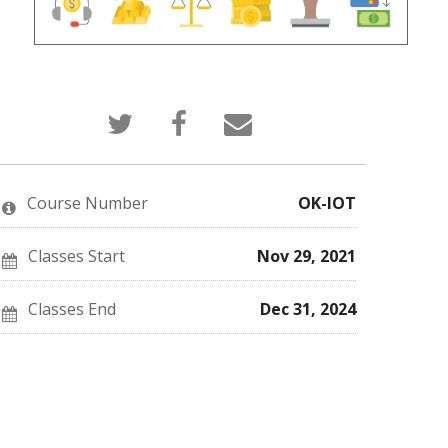
Tweet
Post
Email
that
a
someone
you've
Facebook
to
enrolled
message
say
in
to
you've
this
say
enrolled
Course Number
OK-IOT
course
you've
in
enrolled
this
in
course
this
Classes Start
Nov 29, 2021
course
Classes End
Dec 31, 2024